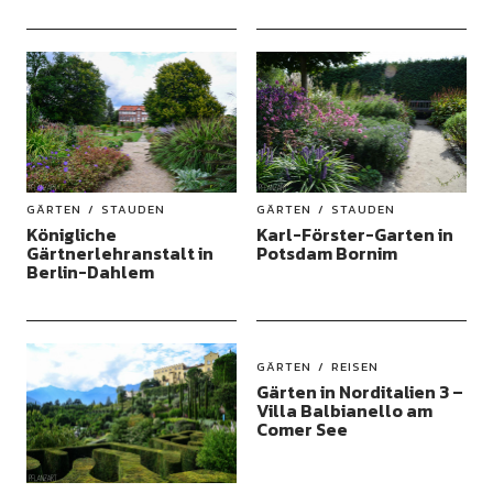
GÄRTEN
STAUDEN
GÄRTEN
STAUDEN
Königliche
Karl-Förster-Garten in
Gärtnerlehranstalt in
Potsdam Bornim
Berlin-Dahlem
GÄRTEN
REISEN
Gärten in Norditalien 3 –
Villa Balbianello am
Comer See