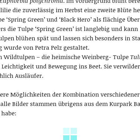
Euphorbia polychroma
. Im Vordergrund blüht bere
lilie die zuverlässig im Herbst eine zweite Blüte h
 ‘Spring Green’ und ‘Black Hero’ als flächige Über
s die Tulpe ‘Spring Green’ ist langlebig und kann
lpen blühen spät und lassen sich besonders in S
g wurde von Petra Pelz gestaltet.
n Wildtulpen – die heimische Weinberg- Tulpe
Tul
 Leichtigkeit und Bewegung ins Beet. Sie verwildert
hlich Ausläufer.
tere Möglichkeiten der Kombination verschiedener
, alle Bilder stammen übrigens aus dem Kurpark Ba
 habe: