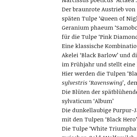
Narcissus poeticus ‘Actaea’.
Der braunrote Austrieb von 
späten Tulpe ‘Queen of Nigh
Geranium phaeum ‘Samobor’
für die Tulpe ‘Pink Diamond
Eine klassische Kombination
Akelei ‘Black Barlow’ und 
im Frühjahr und stellt eine
Hier werden die Tulpen ‘Bla
sylvestris ‘Ravenswing’,
dem
Die Blüten der spätblühend
sylvaticum ‘Album’
Die dunkellaubige Purpur-J
mit den Tulpen ‘Black Hero
Die Tulpe ‘White Triumphat