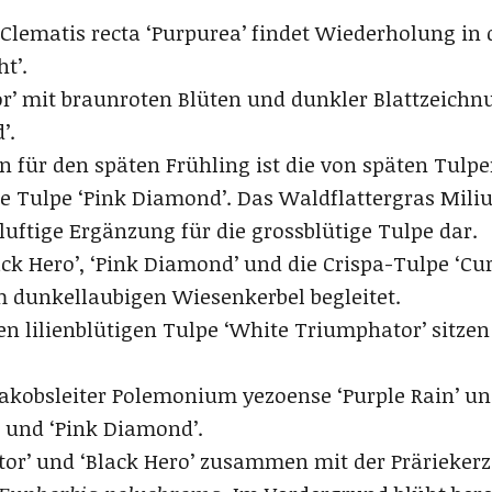
Clematis recta ‘Purpurea’ findet Wiederholung in 
t’.
 mit braunroten Blüten und dunkler Blattzeichnu
’.
 für den späten Frühling ist die von späten Tulpen
die Tulpe ‘Pink Diamond’. Das Waldflattergras Mili
 luftige Ergänzung für die grossblütige Tulpe dar.
ck Hero’, ‘Pink Diamond’ und die Crispa-Tulpe ‘Cu
 dunkellaubigen Wiesenkerbel begleitet.
en lilienblütigen Tulpe ‘White Triumphator’ sitz
akobsleiter Polemonium yezoense ‘Purple Rain’ und
’ und ‘Pink Diamond’.
or’ und ‘Black Hero’ zusammen mit der Prärieker