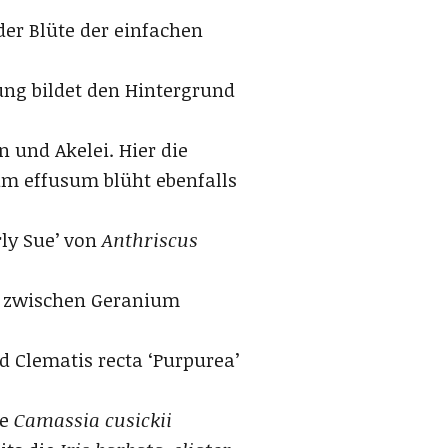
der Blüte der einfachen
ng bildet den Hintergrund
 und Akelei. Hier die
um effusum blüht ebenfalls
rly Sue’ von
Anthriscus
en zwischen Geranium
 Clematis recta ‘Purpurea’
ze
Camassia cusickii