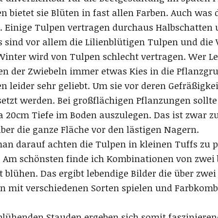
 bietet sie Blüten in fast allen Farben. Auch was d
g. Einige Tulpen vertragen durchaus Halbschatten 
 sind vor allem die Lilienblütigen Tulpen und die 
Winter wird von Tulpen schlecht vertragen. Wer 
zen der Zwiebeln immer etwas Kies in die Pflanzgr
eider sehr geliebt. Um sie vor deren Gefräßigkei
setzt werden. Bei großflächigen Pflanzungen soll
 20cm Tiefe im Boden auszulegen. Das ist zwar z
ber die ganze Fläche vor den lästigen Nagern.
man darauf achten die Tulpen in kleinen Tuffs zu 
 Am schönsten finde ich Kombinationen von zwei b
zt blühen. Das ergibt lebendige Bilder die über zwe
n mit verschiedenen Sorten spielen und Farbkomb
ühenden Stauden ergeben sich somit faszinierend