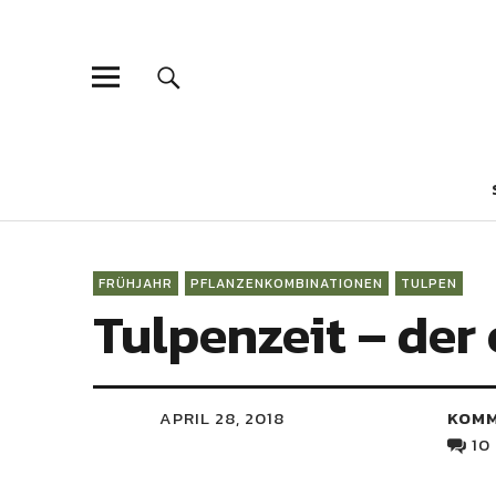
PFLANZAR
VOM GESTALTEN MIT PFLANZEN
FRÜHJAHR
PFLANZENKOMBINATIONEN
TULPEN
Tulpenzeit – der
APRIL 28, 2018
KOM
10