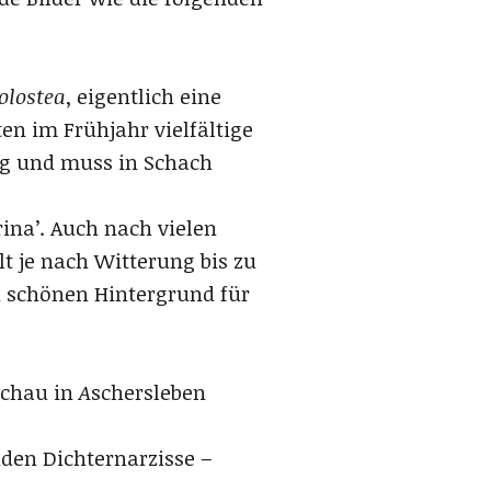
olostea
, eigentlich eine
en im Frühjahr vielfältige
dig und muss in Schach
rina’. Auch nach vielen
t je nach Witterung bis zu
n schönen Hintergrund für
schau in
A
schersleben
den Dichternarzisse –