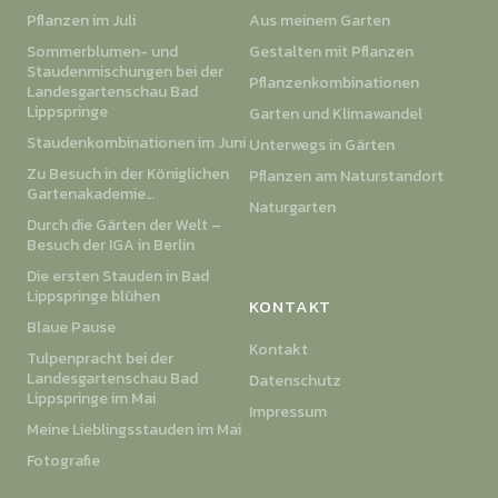
Pflanzen im Juli
Aus meinem Garten
Sommerblumen- und
Gestalten mit Pflanzen
Staudenmischungen bei der
Pflanzenkombinationen
Landesgartenschau Bad
Lippspringe
Garten und Klimawandel
Staudenkombinationen im Juni
Unterwegs in Gärten
Zu Besuch in der Königlichen
Pflanzen am Naturstandort
Gartenakademie…
Naturgarten
Durch die Gärten der Welt –
Besuch der IGA in Berlin
Die ersten Stauden in Bad
Lippspringe blühen
KONTAKT
Blaue Pause
Kontakt
Tulpenpracht bei der
Landesgartenschau Bad
Datenschutz
Lippspringe im Mai
Impressum
Meine Lieblingsstauden im Mai
Fotografie