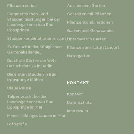
Pflanzen im Juli
Aus meinem Garten
Sommerblumen- und
Gestalten mit Pflanzen
Staudenmischungen bei der
Pflanzenkombinationen
Landesgartenschau Bad
Lippspringe
Garten und Klimawandel
Staudenkombinationen im Juni
Unterwegs in Gärten
Zu Besuch in der Königlichen
Pflanzen am Naturstandort
Gartenakademie…
Naturgarten
Durch die Gärten der Welt –
Besuch der IGA in Berlin
Die ersten Stauden in Bad
Lippspringe blühen
KONTAKT
Blaue Pause
Kontakt
Tulpenpracht bei der
Landesgartenschau Bad
Datenschutz
Lippspringe im Mai
Impressum
Meine Lieblingsstauden im Mai
Fotografie